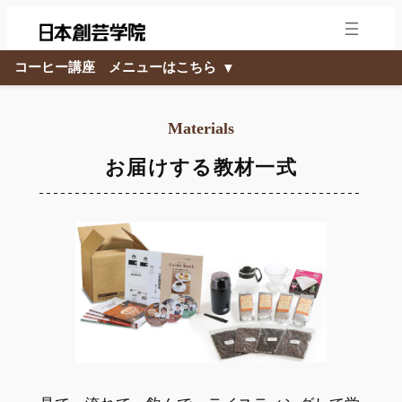
内
容
を
コーヒー講座 メニューはこちら
▼
ス
キ
Materials
ッ
プ
お届けする教材一式