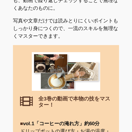
も、動画で繰り返しチェックすることで無理な
くあなたのものに。
写真や文章だけでは読みとりにくいポイントも
しっかり身につくので、一流のスキルを無理な
くマスターできます。
全3巻の動画で本物の技をマス
ター！
■
vol
.
1「コーヒーの淹れ方」約60分
ドリップポットの選び方・お湯の温度・