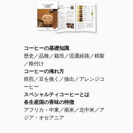
コーヒーの基礎知識
歴史／品種／栽培／流通経路／精製
／格付け
コーヒーの淹れ方
焙煎／豆を挽く／抽出／アレンジコ
ーヒー
スペシャルティコーヒーとは
各生産国の香味の特徴
アフリカ・中東／南米／北中米／ア
ジア・オセアニア