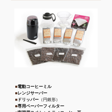
■
電動コーヒーミル
■
レンジサーバー
■
ドリッパー
（円錐形）
■
専用ペーパーフィルター